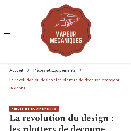
Vapeurmecanique
Vapeurmecanique
Votre spécialiste automobile
Accueil
Pièces et Équipements
La revolution du design : les plotters de decoupe changent
la donne
PIÈCES ET ÉQUIPEMENTS
La revolution du design :
les plotters de decoupe